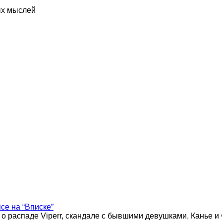
ых мыслей
ice на “Вписке”
 о распаде Viperr, скандале с бывшими девушками, Канье и