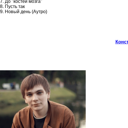
7. До "костей мозга"
8. Пусть так
9. Новый день (Аутро)
Конст