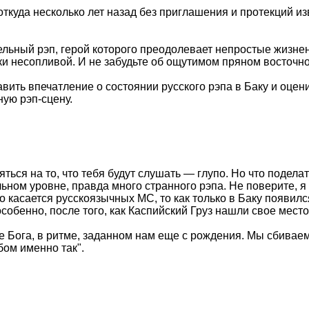
куда несколько лет назад без приглашения и протекций из
ельный рэп, герой которого преодолевает непростые жизнен
ски несопливой. И не забудьте об ощутимом пряном восточн
вить впечатление о состоянии русского рэпа в Баку и оцен
ную рэп-сцену.
ться на то, что тебя будут слушать — глупо. Но что поделат
льном уровне, правда много странного рэпа. Не поверите, я 
то касается русскоязычных МС, то как только в Баку появил
особенно, после того, как Каспийский Груз нашли свое место
 Бога, в ритме, заданном нам еще с рождения. Мы сбиваемс
бом именно так".