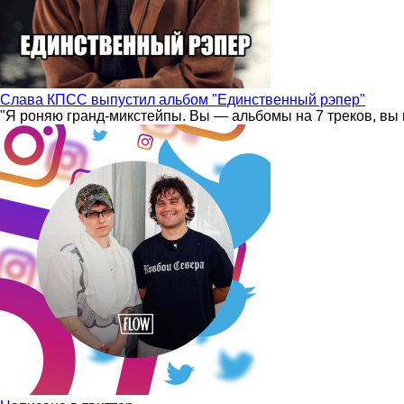
Слава КПСС выпустил альбом "Единственный рэпер"
"Я роняю гранд-микстейпы. Вы — альбомы на 7 треков, вы 