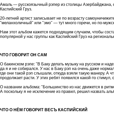
Амаль — русскоязычный рэпер из столицы Азербайджана, от
Каспийский Груз.
20-летний артист записывает не по возрасту самоуничижит
"меланхоличный" или "эмо" — тут много горечи, но по-муж
Нам этот альбом кажется подходящим случаем, чтобы соста
популярной у нас группы как Каспийский Груз на региональ
ЧТО ГОВОРИТ ОН САМ
О бакинском рэпе: "В Баку делать музыку на русском и надея
да я и не собирался. У нас в Баку рэп на очень даже норма
где они такой рэп слышали, откуда взяли такую манеру. А ч
продолжает расти. У этих ребят появился какой-то стимул, 
О названии альбома: "Большинство из нас движется в ритме
А поскольку я не исключение из правил, решил назвать аль
ЧТО О НЁМ ГОВОРИТ ВЕСЪ КАСПИЙСКИЙ