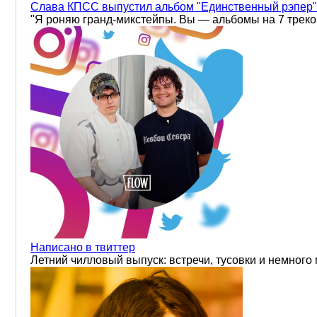
Слава КПСС выпустил альбом "Единственный рэпер"
"Я роняю гранд-микстейпы. Вы — альбомы на 7 треков
Написано в твиттер
Летний чилловый выпуск: встречи, тусовки и немног