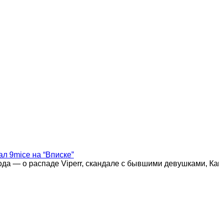
ал 9mice на “Вписке”
года — о распаде Viperr, скандале с бывшими девушками, К