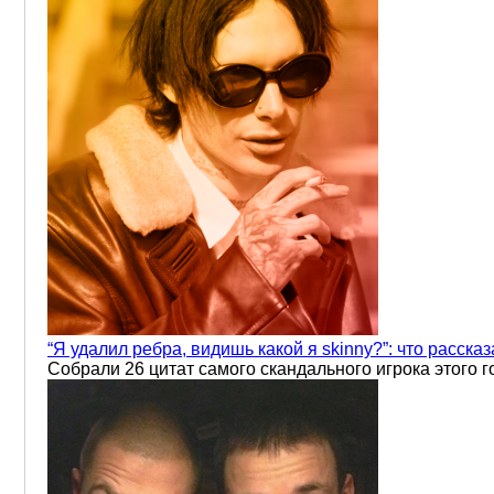
“Я удалил ребра, видишь какой я skinny?”: что рассказ
Собрали 26 цитат самого скандального игрока этого 