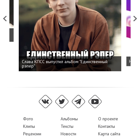
Previous
Next
о
Слава КПСС выпустил альбом "Единственный
Напис
рэпер"
Фото
Альбомы
О проекте
Клипы
Тексты
Контакты
Рецензии
Новости
Карта сайта