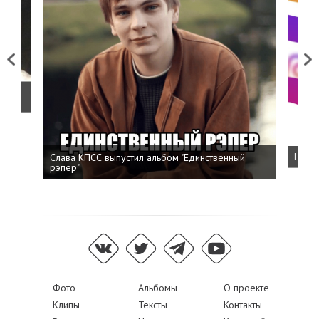
Previous
Next
о
Слава КПСС выпустил альбом "Единственный
Напис
рэпер"
Фото
Альбомы
О проекте
Клипы
Тексты
Контакты