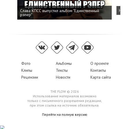
Слава КПСС выпустил альбом "Единственный
Напис
рэпер"
Фото
Альбомы
О проекте
Клипы
Тексты
Контакты
Рецензии
Новости
Карта сайта
THE FLOW © 2026
Использование материалов возможно
только с письменного разрешения редакции,
при этом ссылка на источник обязательна.
Перейти на полную версию