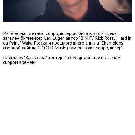
Интересная деталь: сопродюсером бита в этом треке
заявлен битмейкер Lex Luger, автор "B.M.F." Rick Ross, "Hard in
da Paint" Waka Flocka и прошлогоднего сингла "Champions"
сборной лейбла G.O.O.D Music (там он тоже сопродюсер).
Премьеру "Зашквара" хостер Zloi Negr обещает в самом
скором времени.