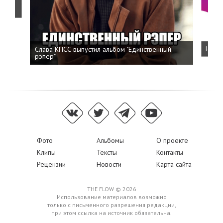
о
Слава КПСС выпустил альбом "Единственный
Напис
рэпер"
Фото
Альбомы
О проекте
Клипы
Тексты
Контакты
Рецензии
Новости
Карта сайта
THE FLOW © 2026
Использование материалов возможно
только с письменного разрешения редакции,
при этом ссылка на источник обязательна.