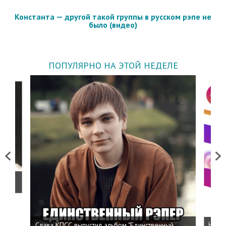
Константа — другой такой группы в русском рэпе не
было (видео)
ПОПУЛЯРНО НА ЭТОЙ НЕДЕЛЕ
Previous
Next
о
Слава КПСС выпустил альбом "Единственный
Напис