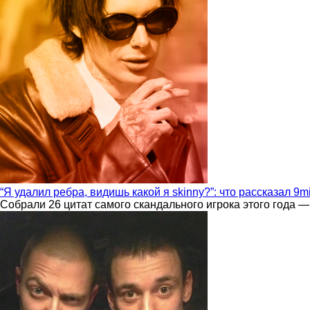
“Я удалил ребра, видишь какой я skinny?”: что рассказал 9m
Собрали 26 цитат самого скандального игрока этого года —