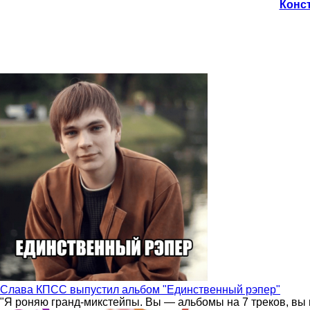
Конст
Слава КПСС выпустил альбом "Единственный рэпер"
"Я роняю гранд-микстейпы. Вы — альбомы на 7 треков, вы 