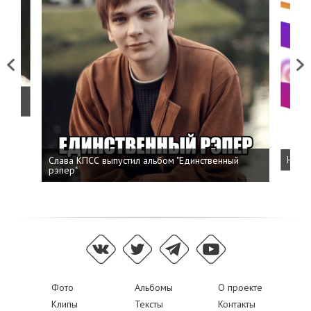
Previous
Next
о
Слава КПСС выпустил альбом "Единственный
Напис
рэпер"
Фото
Альбомы
О проекте
Клипы
Тексты
Контакты