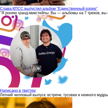
Слава КПСС выпустил альбом "Единственный рэпер"
"Я роняю гранд-микстейпы. Вы — альбомы на 7 треков, вы 
Написано в твиттер
Летний чилловый выпуск: встречи, тусовки и немного мудр