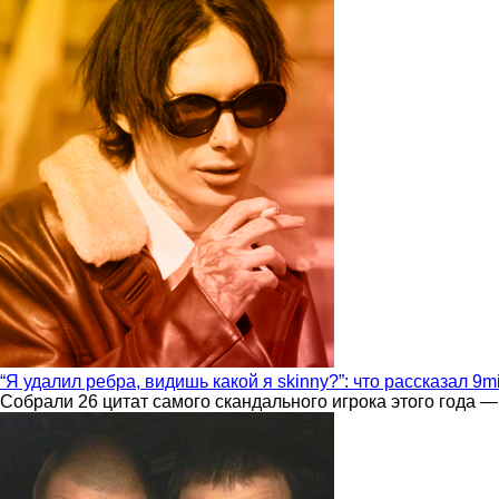
“Я удалил ребра, видишь какой я skinny?”: что рассказал 9m
Собрали 26 цитат самого скандального игрока этого года —