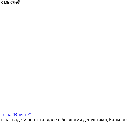
ых мыслей
ice на “Вписке”
 о распаде Viperr, скандале с бывшими девушками, Канье и