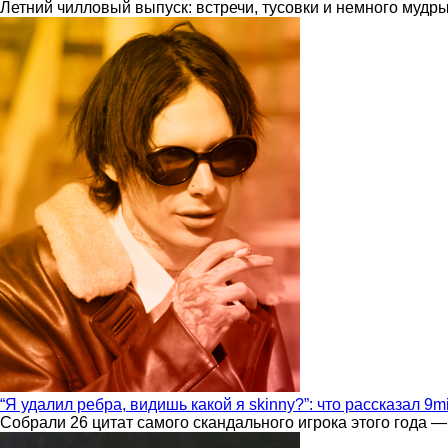
Летний чилловый выпуск: встречи, тусовки и немного мудр
“Я удалил ребра, видишь какой я skinny?”: что рассказал 9m
Собрали 26 цитат самого скандального игрока этого года —