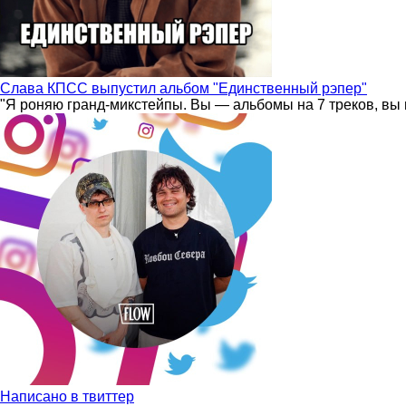
Слава КПСС выпустил альбом "Единственный рэпер"
"Я роняю гранд-микстейпы. Вы — альбомы на 7 треков, вы 
Написано в твиттер