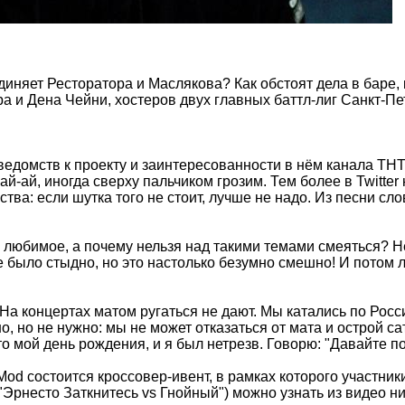
диняет Ресторатора и Маслякова? Как обстоят дела в баре,
а и Дена Чейни, хостеров двух главных баттл-лиг Санкт-Пе
ведомств к проекту и заинтересованности в нём канала ТНТ
й-ай, иногда сверху пальчиком грозим. Тем более в Twitter
ва: если шутка того не стоит, лучше не надо. Из песни слов
любимое, а почему нельзя над такими темами смеяться? Не
 было стыдно, но это настолько безумно смешно! И потом лю
 На концертах матом ругаться не дают. Мы катались по Росс
, но не нужно: мы не может отказаться от мата и острой с
о мой день рождения, и я был нетрезв. Говорю: "Давайте по
 Mod состоится кроссовер-ивент, в рамках которого участник
 "Эрнесто Заткнитесь vs Гнойный") можно узнать из видео н