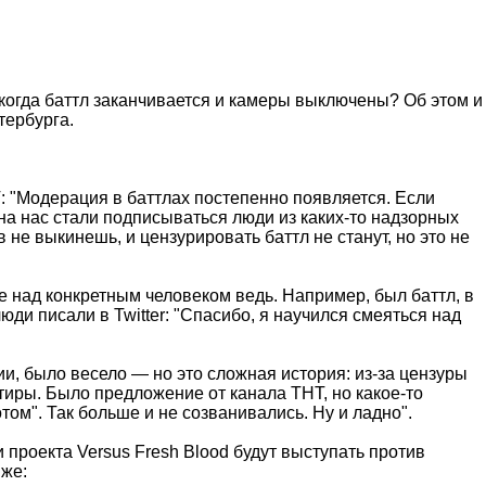
 когда баттл заканчивается и камеры выключены? Об этом и
тербурга.
: "Модерация в баттлах постепенно появляется. Если
 на нас стали подписываться люди из каких-то надзорных
 не выкинешь, и цензурировать баттл не станут, но это не
 над конкретным человеком ведь. Например, был баттл, в
ди писали в Twitter: "Спасибо, я научился смеяться над
ии, было весело — но это сложная история: из-за цензуры
атиры. Было предложение от канала ТНТ, но какое-то
том". Так больше и не созванивались. Ну и ладно".
и проекта Versus Fresh Blood будут выступать против
иже: