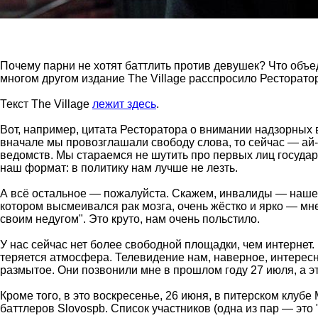
Почему парни не хотят баттлить против девушек? Что объе
многом другом издание The Village расспросило Ресторатор
Текст The Village
лежит здесь
.
Вот, например, цитата Ресторатора о внимании надзорных 
вначале мы провозглашали свободу слова, то сейчас — ай-а
ведомств. Мы стараемся не шутить про первых лиц государст
наш формат: в политику нам лучше не лезть.
А всё остальное — пожалуйста. Скажем, инвалиды — наше 
котором высмеивался рак мозга, очень жёстко и ярко — мне
своим недугом". Это круто, нам очень польстило.
У нас сейчас нет более свободной площадки, чем интернет.
теряется атмосфера. Телевидение нам, наверное, интересно
размытое. Они позвонили мне в прошлом году 27 июля, а эт
Кроме того, в это воскресенье, 26 июня, в питерском клубе
баттлеров Slovospb. Список участников (одна из пар — это