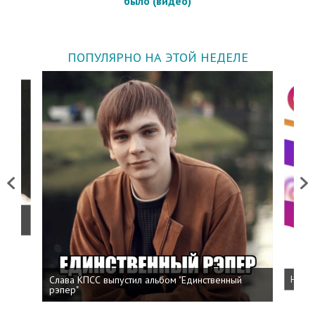
было (видео)
ПОПУЛЯРНО НА ЭТОЙ НЕДЕЛЕ
Previous
Next
о
Слава КПСС выпустил альбом "Единственный
Напис
рэпер"