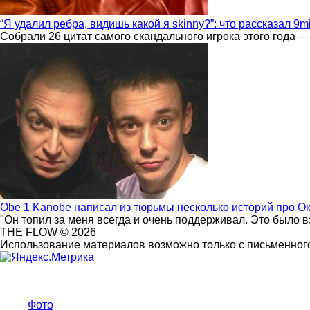
“Я удалил ребра, видишь какой я skinny?”: что рассказал 9m
Собрали 26 цитат самого скандального игрока этого года —
Obe 1 Kanobe написал из тюрьмы несколько историй про О
"Он топил за меня всегда и очень поддерживал. Это было 
THE FLOW © 2026
Использование материалов возможно только с письменного
Фото