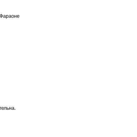
 Фараоне
тельна.