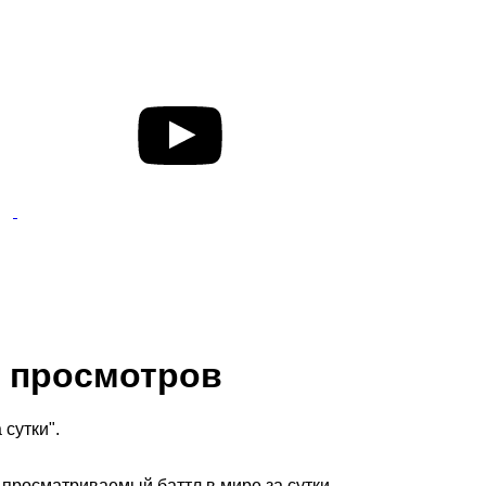
н просмотров
сутки".
просматриваемый баттл в мире за сутки.