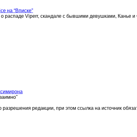
ice на “Вписке”
 о распаде Viperr, скандале с бывшими девушками, Канье и
ксимирона
взаимно"
 разрешения редакции, при этом ссылка на источник обяза