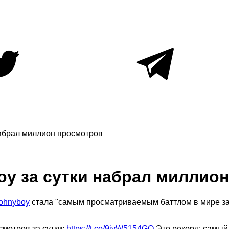
набрал миллион просмотров
oy за сутки набрал миллио
Johnyboy
стала "самым просматриваемым баттлом в мире за 
смотров за сутки:
https://t.co/9ivW5154GO
Это рекорд: самый 