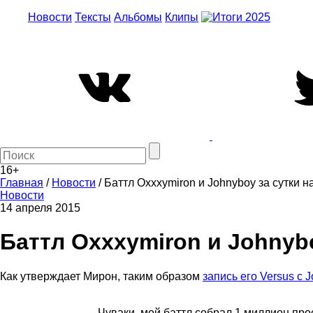
Новости
Тексты
Альбомы
Клипы
16+
Главная
/
Новости
/
Баттл Oxxxymiron и Johnyboy за сутки 
Новости
14 апреля 2015
Баттл Oxxxymiron и Johnyb
Как утверждает Мирон, таким образом
запись его Versus с 
Чуваки, мой баттл собрал 1 миллион про