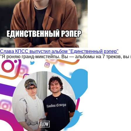
Слава КПСС выпустил альбом "Единственный рэпер"
"Я роняю гранд-микстейпы. Вы — альбомы на 7 треков, вы 