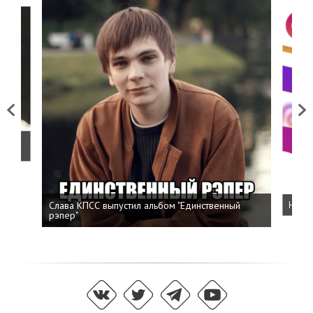
Previous
Next
о
Слава КПСС выпустил альбом "Единственный
Напис
рэпер"