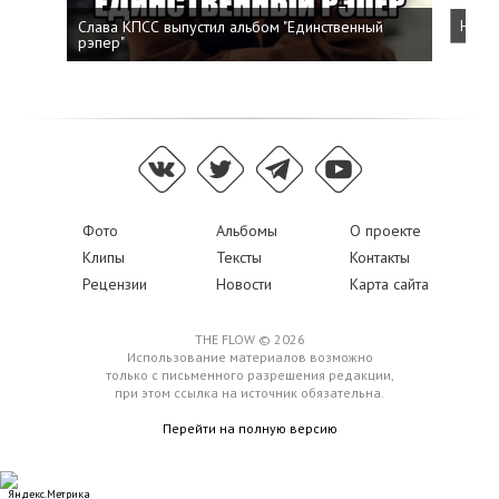
Слава КПСС выпустил альбом "Единственный
Напис
рэпер"
Фото
Альбомы
О проекте
Клипы
Тексты
Контакты
Рецензии
Новости
Карта сайта
THE FLOW © 2026
Использование материалов возможно
только с письменного разрешения редакции,
при этом ссылка на источник обязательна.
Перейти на полную версию