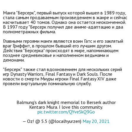
Манга "Берсерк", первый выпуск которой вышел в 1989 году,
стала самым продаваемым произведением в жанре и сейчас
насчитывает 40 томов. Однако она остается неоконченной.
В 1997 году "Берсерк получил две аниме-адаптацию и два
полнометражных фильма.
Главными героями манги являются воин Гатс и его заклятый
враг Гриффит, в прошлом бывший его лучшим другом.
Действия "Берсерка" происходят в мире, напоминающем
позднее средневековье и наполненном ведьмами и
демонами.
"Берсерк" также стал вдохновением для нескольких серий
игр Dynasty Warriors, Final Fantasy и Dark Souls. После
новости о смерти Миуры игроки Final Fantasy XIV даже
провели виртуальную поминальную службу.
Balmung's dark knight memorial to Berserk author
Kentaro Miura. I love this community.
pic.twitter.com/QYveSkQ9Go
— Oz! @ 5.5 (@localhyurzen)
May 20, 2021