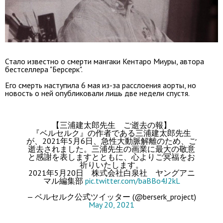
Стало известно о смерти мангаки Кентаро Миуры, автора
бестселлера "Берсерк".
Его смерть наступила 6 мая из-за расслоения аорты, но
новость о ней опубликовали лишь две недели спустя.
【三浦建太郎先生 ご逝去の報】
『ベルセルク』の作者である三浦建太郎先生
が、2021年5月6日、急性大動脈解離のため、ご
逝去されました。三浦先生の画業に最大の敬意
と感謝を表しますとともに、心よりご冥福をお
祈りいたします。
2021年5月20日 株式会社白泉社 ヤングアニ
マル編集部
pic.twitter.com/baBBo4J2kL
— ベルセルク公式ツイッター (@berserk_project)
May 20, 2021