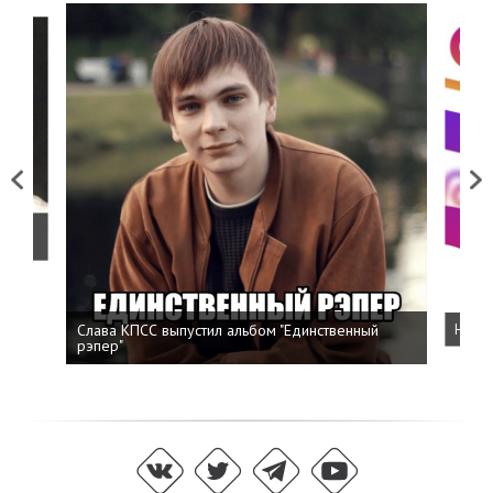
Previous
Next
о
Слава КПСС выпустил альбом "Единственный
Напис
рэпер"