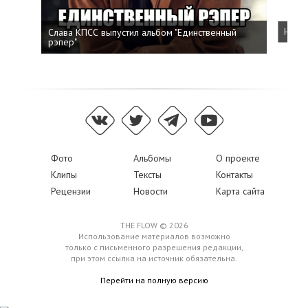
Слава КПСС выпустил альбом "Единственный
Напис
рэпер"
Фото
Альбомы
О проекте
Клипы
Тексты
Контакты
Рецензии
Новости
Карта сайта
THE FLOW © 2026
Использование материалов возможно
только с письменного разрешения редакции,
при этом ссылка на источник обязательна.
Перейти на полную версию