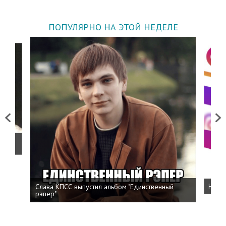
ПОПУЛЯРНО НА ЭТОЙ НЕДЕЛЕ
Previous
Next
о
Слава КПСС выпустил альбом "Единственный
Напис
рэпер"