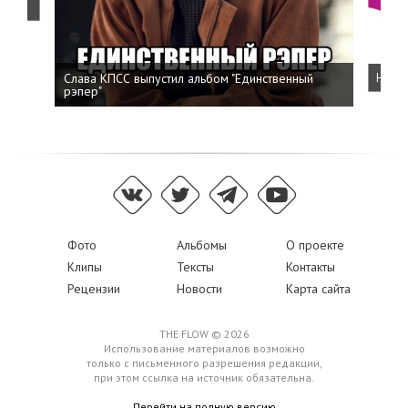
Слава КПСС выпустил альбом "Единственный
Напис
рэпер"
Фото
Альбомы
О проекте
Клипы
Тексты
Контакты
Рецензии
Новости
Карта сайта
THE FLOW © 2026
Использование материалов возможно
только с письменного разрешения редакции,
при этом ссылка на источник обязательна.
Перейти на полную версию