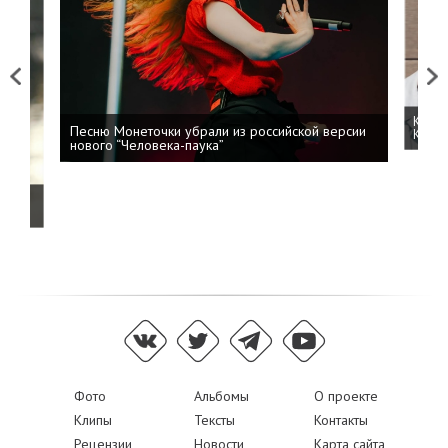
Previous
Next
Kizar
Песню Монеточки убрали из российской версии
Колоб
нового “Человека-паука”
й
Фото
Альбомы
О проекте
Клипы
Тексты
Контакты
Рецензии
Новости
Карта сайта