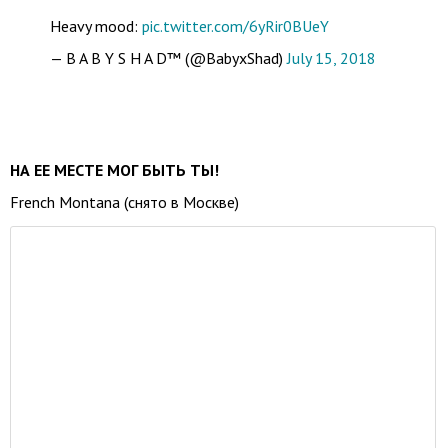
Heavy mood:
pic.twitter.com/6yRir0BUeY
— B A B Y S H A D™️ (@BabyxShad)
July 15, 2018
НА ЕЕ МЕСТЕ МОГ БЫТЬ ТЫ!
French Montana (снято в Москве)