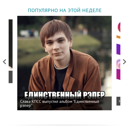
ПОПУЛЯРНО НА ЭТОЙ НЕДЕЛЕ
Previous
Next
о
Слава КПСС выпустил альбом "Единственный
Напис
рэпер"