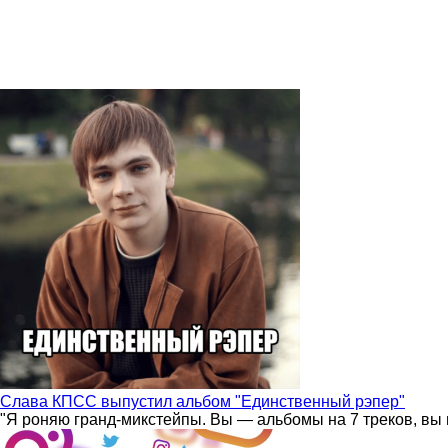
Слава КПСС выпустил альбом "Единственный рэпер"
"Я роняю гранд-микстейпы. Вы — альбомы на 7 треков, вы 