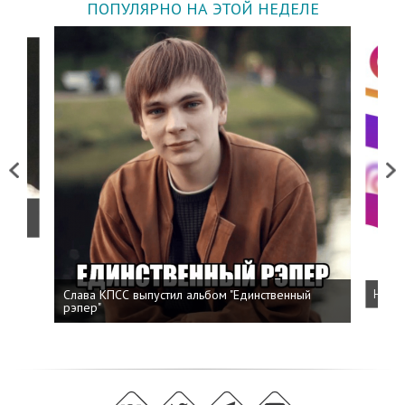
ПОПУЛЯРНО НА ЭТОЙ НЕДЕЛЕ
Previous
Next
о
Слава КПСС выпустил альбом "Единственный
Напис
рэпер"