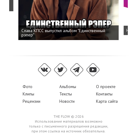
о
Слава КПСС выпустил альбом "Единственный
Напис
рэпер"
Фото
Альбомы
О проекте
Клипы
Тексты
Контакты
Рецензии
Новости
Карта сайта
THE FLOW © 2026
Использование материалов возможно
только с письменного разрешения редакции,
при этом ссылка на источник обязательна.