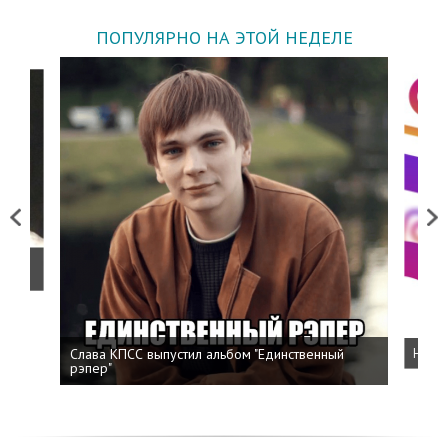
ПОПУЛЯРНО НА ЭТОЙ НЕДЕЛЕ
Previous
Next
о
Слава КПСС выпустил альбом "Единственный
Напис
рэпер"