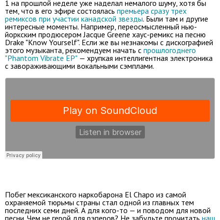
1 на прошлой неделе уже наделал немалого шуму, хотя бы
тем, что в его эфире состоялась
премьера сразу трех
ремиксов при участии канадской звезды
. Были там и другие
интересные моменты. Например, переосмысленный нью-
йоркским продюсером Jacque Greene хаус-ремикс на песню
Drake "Know Yourself". Если же вы незнакомы с дискографией
этого музыканта, рекомендуем начать с
прошлогоднего
"Phantom Vibrate EP"
— хрупкая интеллигентная электроника
с завораживающими вокальными сэмплами.
Побег мексиканского наркобарона El Chapo из самой
охраняемой тюрьмы страны стал одной из главных тем
последних семи дней. А для кого-то — и поводом для новой
песни. Чем не герой для рэперов? Не забудьте прочитать
наш