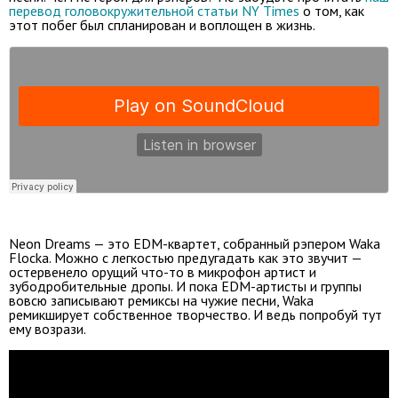
перевод головокружительной статьи NY Times
о том, как
этот побег был спланирован и воплощен в жизнь.
Neon Dreams — это EDM-квартет, собранный рэпером Waka
Flocka. Можно с легкостью предугадать как это звучит —
остервенело орущий что-то в микрофон артист и
зубодробительные дропы. И пока EDM-артисты и группы
вовсю записывают ремиксы на чужие песни, Waka
ремикширует собственное творчество. И ведь попробуй тут
ему возрази.