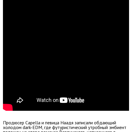
Продюсер Capella и певица Наадя записали обдающий
холодом dark-EDM, где футуристический утробный эмбиент
положен на слова романса Вертинского, написанного в