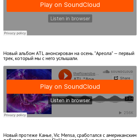
Новый альбом ATL анонсирован на осень. "Ареола" — первый
трек, который мы с него услышали.
Новый протеже Канье, Vic Mensa, сработался с американским
дабстеп-суперстаром Skrillex, который не очень часто