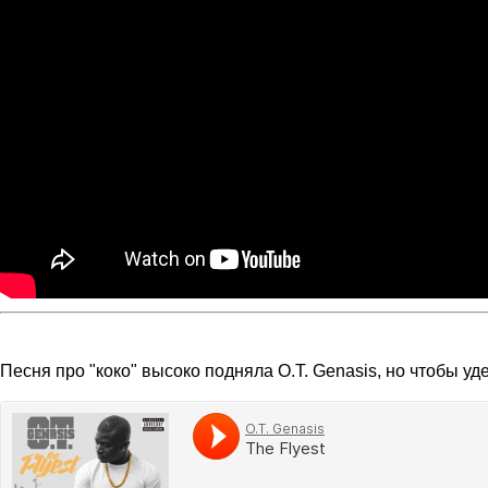
Песня про "коко" высоко подняла O.T. Genasis, но чтобы у