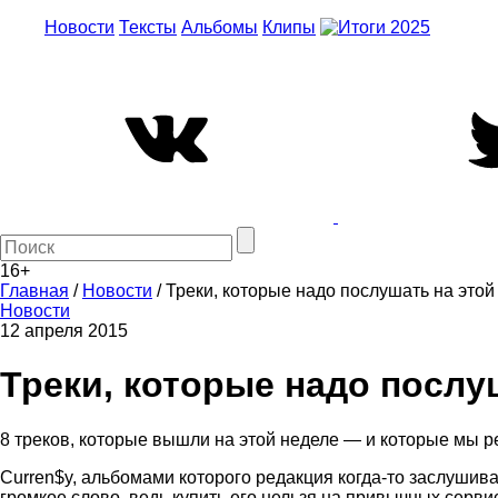
Новости
Тексты
Альбомы
Клипы
16+
Главная
/
Новости
/
Треки, которые надо послушать на этой
Новости
12 апреля 2015
Треки, которые надо послу
8 треков, которые вышли на этой неделе — и которые мы 
Curren$y, альбомами которого редакция когда-то заслушива
громкое слово, ведь купить его нельзя на привычных сервис