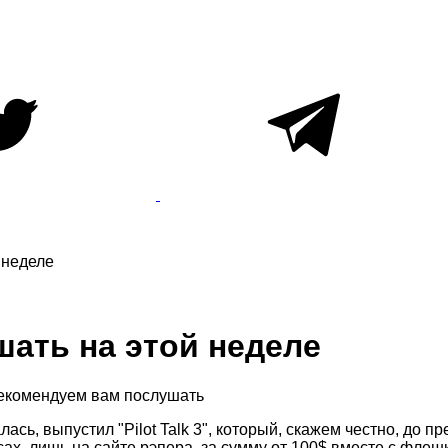
 неделе
шать на этой неделе
рекомендуем вам послушать
лась, выпустил "Pilot Talk 3", который, скажем честно, до
ах, лишь на сайте рэпера, за сумму от 100$ вместе с флешк