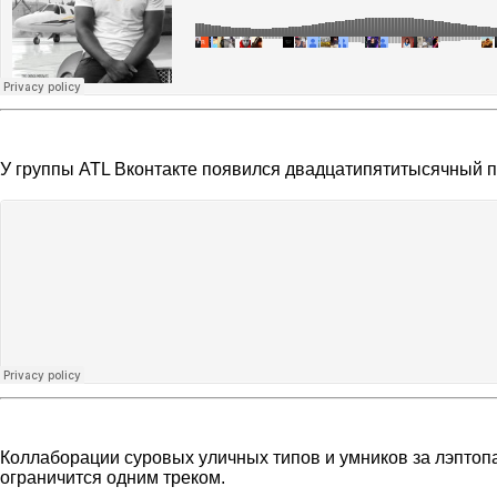
У группы ATL Вконтакте появился двадцатипятитысячный под
Коллаборации суровых уличных типов и умников за лэптопа
ограничится одним треком.