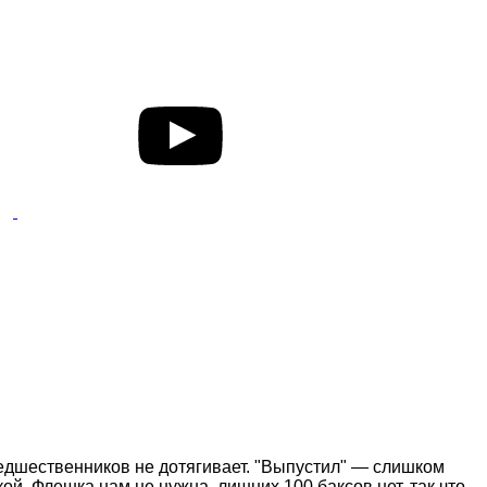
 предшественников не дотягивает. "Выпустил" — слишком
ой. Флешка нам не нужна, лишних 100 баксов нет, так что