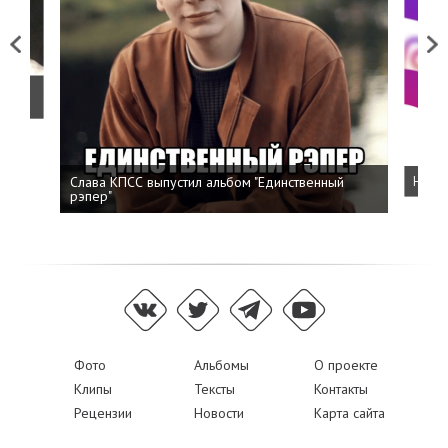
Previous
Next
о
Слава КПСС выпустил альбом "Единственный
Напис
рэпер"
Фото
Альбомы
О проекте
Клипы
Тексты
Контакты
Рецензии
Новости
Карта сайта