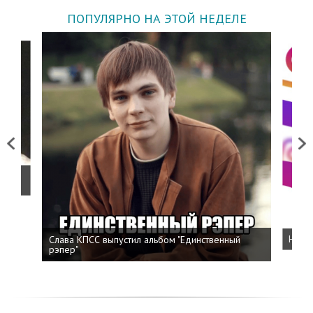
ПОПУЛЯРНО НА ЭТОЙ НЕДЕЛЕ
Previous
Next
о
Слава КПСС выпустил альбом "Единственный
Напис
рэпер"