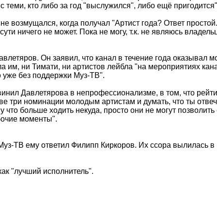
 теми, кто либо за год "выслужился", либо ещё пригодится"
не возмущался, когда получал "Артист года? Ответ простой
о сути ничего не может. Пока не могу, т.к. не являюсь влад
влетяров. Он заявил, что канал в течение года оказывал м
ла им, ни Тимати, ни артистов лейбла "на мероприятиях ка
о уже без поддержки Муз-ТВ".
инил Давлетярова в непрофессионализме, в том, что рейтин
две три номинации молодым артистам и думать, что ты отв
у что больше ходить некуда, просто они не могут позволить 
бочие моменты".
 Муз-ТВ ему ответил Филипп Киркоров. Их ссора вылилась 
ак "лучший исполнитель".