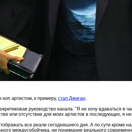
-хоп артистом, к примеру,
стал Джиган
.
покритиковав руководство канала. "Я не хочу вдаваться в ч
естве или отсутствие для моих артистов в последующих, я ни
бражать все реали сегодняшнего дня. А по сути кроме назв
ного междусобойчика, ни понимание реального современног