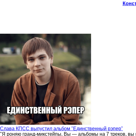
Конст
Слава КПСС выпустил альбом "Единственный рэпер"
"Я роняю гранд-микстейпы. Вы — альбомы на 7 треков, вы 