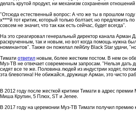
делать крутой продукт, ни механизм сохранения отношений с
"Отсюда естественный вопрос: А что же ты в прошлом году 
х****й тот критик, который только болтает, но предложить п
совсем не значит, что так как есть сейчас, будет всегда".
На это среагировал генеральный директор канала Арман Да
раскрученным, так и новым, но вот когда помощь нужна бы
номинантов". Также он пожелал лейблу Black Star удачи, "н
Тимати
ответил
новым, более жестким постом. В нем он обв
Муз-ТВ не отвечает современным запросам. "Нельзя дать 
сидят все те же. Половина людей из индустрии ходят, потом
эта блевотина! Не обижайся, дружище Арман, это чисто ра
В 2012 году после жесткой критики Тимати в адрес премии
Миша Крупин, 5 Плюх, ST и Jenee.
В 2017 году на церемонии Муз-ТВ Тимати получил премию к