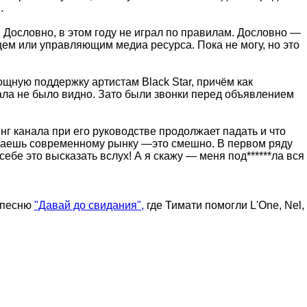
.
. Дословно, в этом году не играл по правилам. Дословно —
ельцем или управляющим медиа ресурса. Пока не могу, но это
ощную поддержку артистам Black Star, причём как
нала не было видно. Зато были звонки перед объявлением
г канала при его руководстве продолжает падать и что
ечаешь современному рынку —это смешно. В первом ряду
себе это высказать вслух! А я скажу — меня под******ла вся
в песню
"Давай до свидания",
где Тимати помогли L'One, Nel,