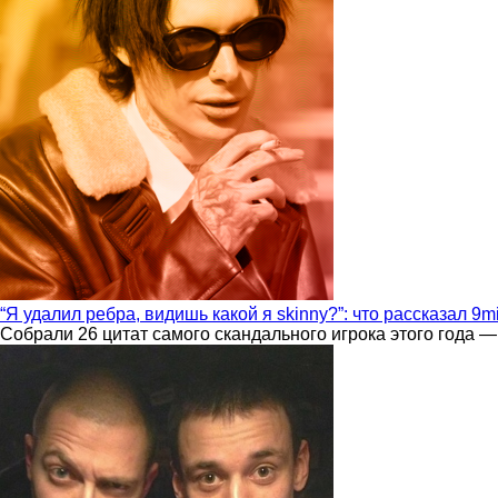
“Я удалил ребра, видишь какой я skinny?”: что рассказал 9m
Собрали 26 цитат самого скандального игрока этого года —