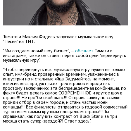
Тимати и Максим Фадеев запускают музыкальное шоу
"Песни" на ТНТ.
"Мы создаем новый шоу-бизнес", —
обещает
Тимати в
инстаграме, также он ставит перед собой цели "перевернуть
музыкальную игру".
"Чтобы перевернуть всю музыкальную игру, нужен не только
опыт, имя-бренд проверенный временем, уважение-вес в
индустрии но и стальные яйца. Задумайтесь на момент,
взвесив весь продукт, всех трёх игроков и придите к
простому заключению: эта беспрецедентная комбинация, по
факту будет делать самое СОВРЕМЕННОЕ и крутое шоу в
стране!!! Не про*би свой шанс!!! Отправь заявку по ссылке,
пройди отбор в своём городе, и стань частью моей
команды!!! Все финалисты отправятся в годовой совместный
тур по всем самым крупным площадкам страны!!! Ты
спрашивал, как получить контракт от Black Star и за три
месяца стать супер-звездой?! Ответ здесь".