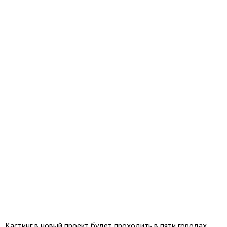
Кастинг в новый проект будет проходить в пяти городах