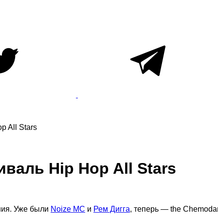
 All Stars
валь Hip Hop All Stars
ния. Уже были
Noize MC
и
Рем Дигга
, теперь — the Chemoda