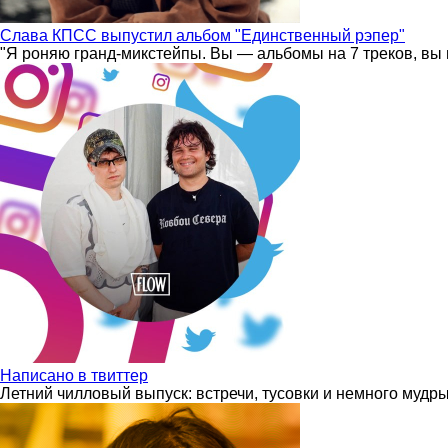
Слава КПСС выпустил альбом "Единственный рэпер"
"Я роняю гранд-микстейпы. Вы — альбомы на 7 треков, вы 
Написано в твиттер
Летний чилловый выпуск: встречи, тусовки и немного мудр