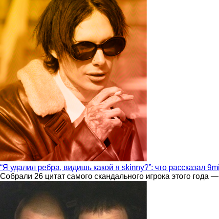
“Я удалил ребра, видишь какой я skinny?”: что рассказал 9m
Собрали 26 цитат самого скандального игрока этого года —