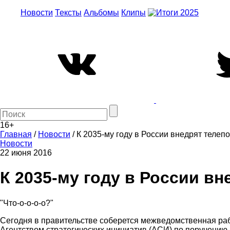
Новости
Тексты
Альбомы
Клипы
16+
Главная
/
Новости
/
К 2035-му году в России внедрят телеп
Новости
22 июня 2016
К 2035-му году в России в
"Что-о-о-о-о?"
Сегодня в правительстве соберется межведомственная раб
Агентством стратегических инициатив (АСИ) по поручению