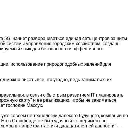
та 5G, начнет разворачиваться единая сеть центров защиты
ной системы управления городским хозяйством, созданы
илируемый язык для безопасного и эффективного
ации, использование природоподобных явлений для
ед можно писать все что угодно, ведь заниматься их
равильная, в связи с быстрым развитием IT планировать
орожную карту" и ее реализацию, чтобы не заниматься
ет господин Массух.
 уже совсем не технологии далекого будущего, компании по
о. Но в Стэнфорде же был удачный эксперимент по
ильмов в жанре фантастики двадцатилетней давности",—