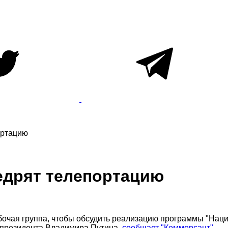
ортацию
недрят телепортацию
очая группа, чтобы обсудить реализацию программы "Наци
 президента Владимира Путина,
сообщает "Коммерсант"
.