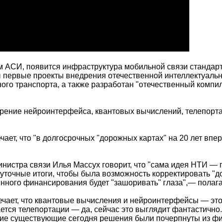
ам АСИ, появится инфраструктура мобильной связи стандар
ны первые проекты внедрения отечественной интеллектуаль
ого транспорта, а также разработан "отечественный комп
дрение нейроинтерфейса, квантовых вычислений, телепорт
ает, что "в долгосрочных "дорожных картах" на 20 лет впер
стра связи Илья Массух говорит, что "сама идея НТИ — п
жуточные итоги, чтобы была возможность корректировать "д
нного финансирования будет "зашоривать" глаза",— полага
мечает, что квантовые вычисления и нейроинтерфейсы — это
ается телепортации — да, сейчас это выглядит фантастичн
огие существующие сегодня решения были почерпнуты из ф