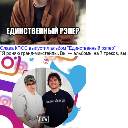
Слава КПСС выпустил альбом "Единственный рэпер"
"Я роняю гранд-микстейпы. Вы — альбомы на 7 треков, вы 