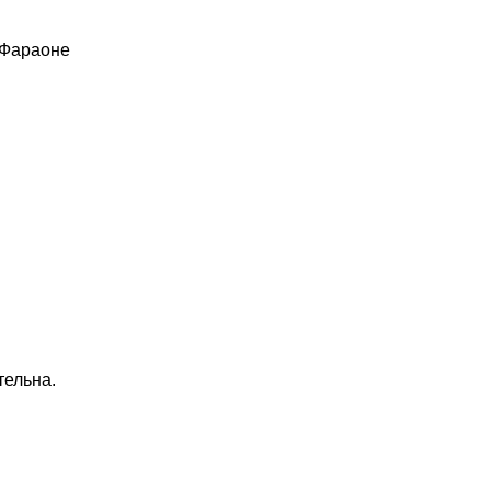
 Фараоне
тельна.