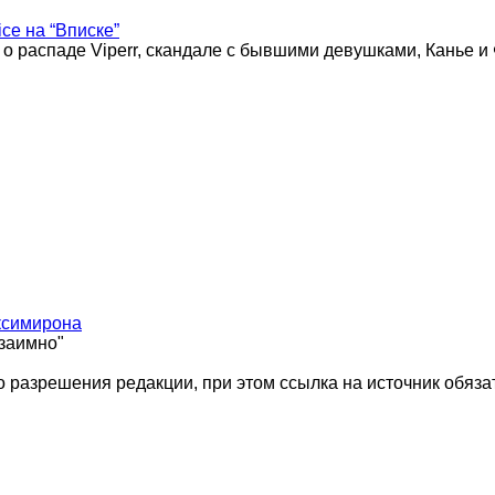
ice на “Вписке”
 о распаде Viperr, скандале с бывшими девушками, Канье и
ксимирона
взаимно"
 разрешения редакции, при этом ссылка на источник обяза