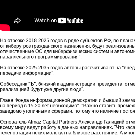
На отрезке 2018-2025 годов в ряде субъектов РФ, по план
от киберугроз гражданского назначения, будут реализова
отечественные ОС для киберфизических систем и автономн
параллельного программирования".
На отрезке 2025-2035 годов авторы рассчитывают на "вне
передачи информации".
Собеседник "Ъ", близкий к администрации президента, отмеч
реализацией будут уже другие люди".
Глава Фонда информационной демократии и бывший заммини
на период в 15-20 лет необходимо". "Важно ставить проме
заведомо утопичными сферами, потому что наличие постоя
Основатель Almaz Capital Partners Александр Галицкий от
всему миру ведут работу в данных направлениях. "Что кас
телепортации неких молекул на близкое расстояние. А мн