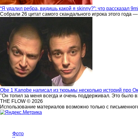
“Я удалил ребра, видишь какой я skinny?”: что рассказал 9m
Собрали 26 цитат самого скандального игрока этого года —
Obe 1 Kanobe написал из тюрьмы несколько историй про О
"Он топил за меня всегда и очень поддерживал. Это было 
THE FLOW © 2026
Использование материалов возможно только с письменного
Фото