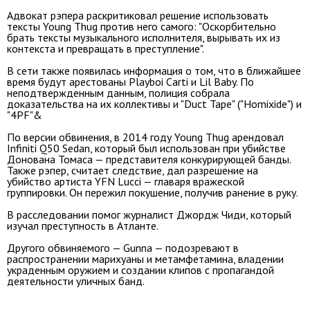
Адвокат рэпера раскритиковал решение использовать
тексты Young Thug против него самого: "Оскорбительно
брать тексты музыкального исполнителя, вырывать их из
контекста и превращать в преступление".
В сети также появилась информация о том, что в ближайшее
время будут арестованы Playboi Carti и Lil Baby. По
неподтвержденным данным, полиция собрала
доказательства на их коллективы и "Duct Tape" ("Homixide") и
"4PF
"&
По версии обвинения, в 2014 году Young Thug арендовал
Infiniti Q50 Sedan, который был использован при убийстве
Донована Томаса — представителя конкурирующей банды.
Также рэпер, считает следствие, дал разрешение на
убийство артиста YFN Lucci — главаря вражеской
группировки
. Он пережил покушение, получив ранение в руку.
В расследовании помог журналист Джордж Чиди, который
изучал преступность в Атланте.
Другого обвиняемого — Gunna — подозревают в
распространении марихуаны и метамфетамина, владении
украденным оружием и создании клипов с пропагандой
деятельности уличных банд.