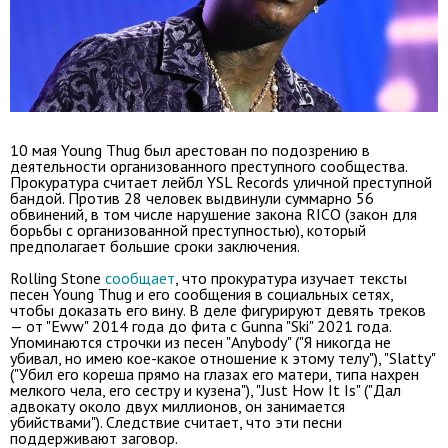
10 мая Young Thug был арестован по подозрению в
деятельности организованного преступного сообщества.
Прокуратура считает лейбл YSL Records уличной преступной
бандой
. Против 28 человек выдвинули суммарно 56
обвинений, в том числе нарушение закона RICO (закон для
борьбы с организованной преступностью), который
предполагает большие сроки заключения.
Rolling Stone
сообщает
, что прокуратура изучает тексты
песен Young Thug и его сообщения в социальных сетях,
чтобы доказать его вину. В деле фигурируют девять треков
— от "Eww" 2014 года до фита с Gunna "Ski" 2021 года.
Упоминаются строчки из песен "Anybody" ("Я никогда не
убивал, но имею кое-какое отношение к этому телу"), "Slatty"
("Убил его кореша прямо на глазах его матери, типа нахрен
мелкого чела, его сестру и кузена"), "Just How It Is" ("Дал
адвокату около двух миллионов, он занимается
убийствами"). Следствие считает, что эти песни
поддерживают заговор.