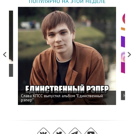
ПОПУЛЯРНО НА ЭТОЙ НЕДЕЛЕ
Previous
Next
о
Слава КПСС выпустил альбом "Единственный
Напис
рэпер"