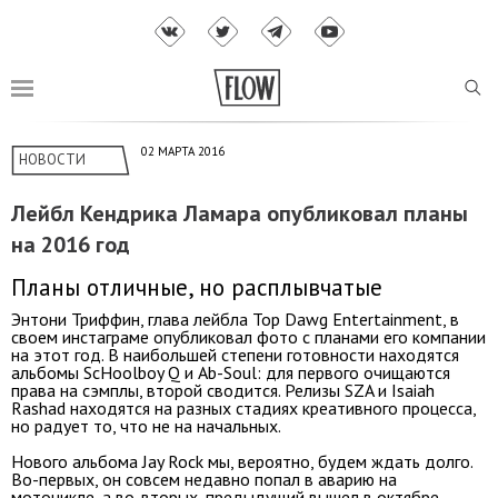
02 МАРТА 2016
НОВОСТИ
Лейбл Кендрика Ламара опубликовал планы
на 2016 год
Планы отличные, но расплывчатые
Энтони Триффин, глава лейбла Top Dawg Entertainment, в
своем инстаграме опубликовал фото c планами его компании
на этот год. В наибольшей степени готовности находятся
альбомы ScHoolboy Q и Ab-Soul: для первого очищаются
права на сэмплы, второй сводится. Релизы SZA и Isaiah
Rashad находятся на разных стадиях креативного процесса,
но радует то, что не на начальных.
Нового альбома Jay Rock мы, вероятно, будем ждать долго.
Во-первых, он совсем недавно попал в аварию на
мотоцикле, а во-вторых, предыдущий вышел в октябре