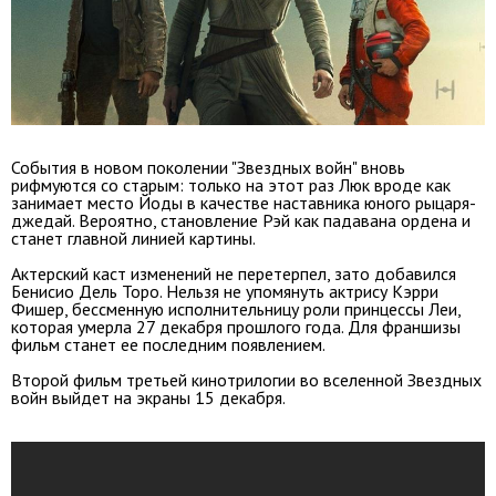
События в новом поколении "Звездных войн" вновь
рифмуются со старым: только на этот раз Люк вроде как
занимает место Йоды в качестве наставника юного рыцаря-
джедай. Вероятно, становление Рэй как падавана ордена и
станет главной линией картины.
Актерский каст изменений не перетерпел, зато добавился
Бенисио Дель Торо. Нельзя не упомянуть актрису Кэрри
Фишер, бессменную исполнительницу роли принцессы Леи,
которая умерла 27 декабря прошлого года. Для франшизы
фильм станет ее последним появлением.
Второй фильм третьей кинотрилогии во вселенной Звездных
войн выйдет на экраны 15 декабря.