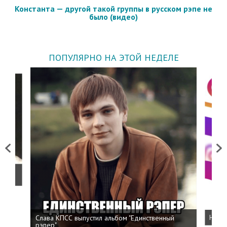
Константа — другой такой группы в русском рэпе не
было (видео)
ПОПУЛЯРНО НА ЭТОЙ НЕДЕЛЕ
Previous
Next
о
Слава КПСС выпустил альбом "Единственный
Напис
рэпер"