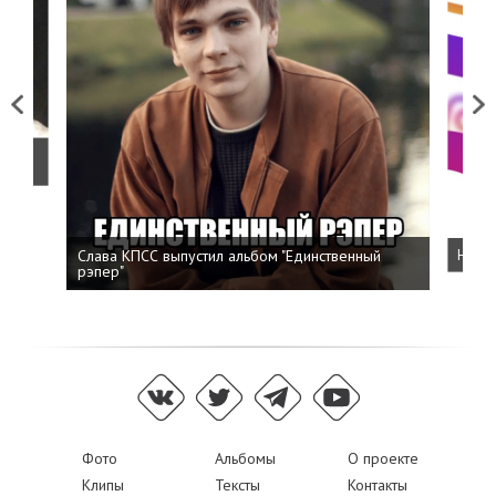
Previous
Next
о
Слава КПСС выпустил альбом "Единственный
Напис
рэпер"
Фото
Альбомы
О проекте
Клипы
Тексты
Контакты