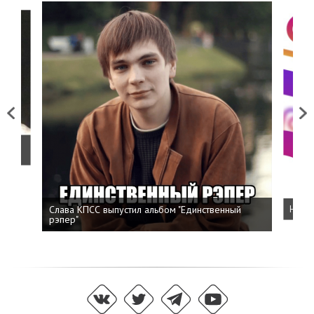
Previous
Next
о
Слава КПСС выпустил альбом "Единственный
Напис
рэпер"