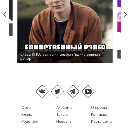
Previous
Next
о
Слава КПСС выпустил альбом "Единственный
Напис
рэпер"
Фото
Альбомы
О проекте
Клипы
Тексты
Контакты
Рецензии
Новости
Карта сайта