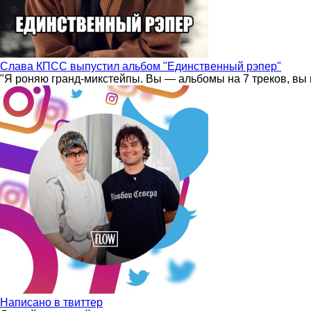
Слава КПСС выпустил альбом "Единственный рэпер"
"Я роняю гранд-микстейпы. Вы — альбомы на 7 треков, вы 
Написано в твиттер