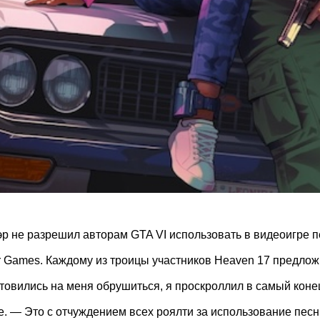
 не разрешил авторам GTA VI использовать в видеоигре пе
 Games. Каждому из троицы участников Heaven 17 предложил
овились на меня обрушиться, я проскроллил в самый конец
. — Это с отчуждением всех роялти за использование песни 