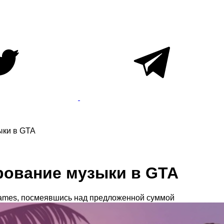
ыки в GTA
рование музыки в GTA
Games, посмеявшись над предложенной суммой