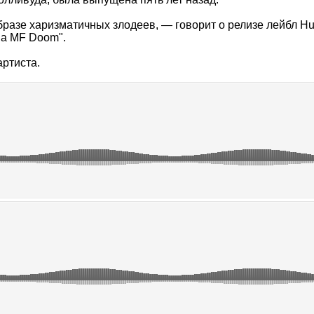
азе харизматичных злодеев, — говорит о релизе лейбл Hus
ва MF Doom".
ртиста.