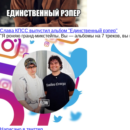
Слава КПСС выпустил альбом "Единственный рэпер"
"Я роняю гранд-микстейпы. Вы — альбомы на 7 треков, вы 
Написано в твиттер