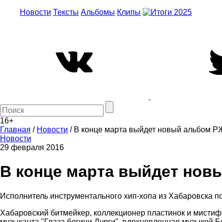
Новости
Тексты
Альбомы
Клипы
16+
Главная
/
Новости
/
В конце марта выйдет новый альбом 
Новости
29 февраля 2016
В конце марта выйдет нов
Исполнитель инструментального хип-хопа из Хабаровска п
Хабаровский битмейкер, коллекционер пластинок и мистиф
музыканта "Глаза богини Дурги", вдохновленная музыкой Б