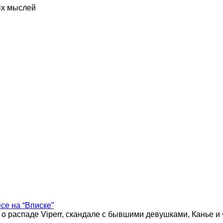
ых мыслей
ice на “Вписке”
 о распаде Viperr, скандале с бывшими девушками, Канье и