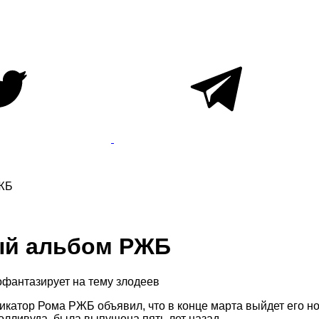
РЖБ
ый альбом РЖБ
офантазирует на тему злодеев
икатор Рома РЖБ объявил, что в конце марта выйдет его 
олливуда, была выпущена пять лет назад.