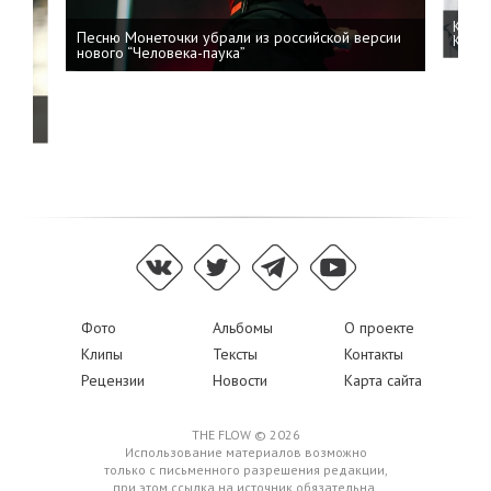
Kizar
Песню Монеточки убрали из российской версии
Колоб
нового “Человека-паука”
й
Фото
Альбомы
О проекте
Клипы
Тексты
Контакты
Рецензии
Новости
Карта сайта
THE FLOW © 2026
Использование материалов возможно
только с письменного разрешения редакции,
при этом ссылка на источник обязательна.