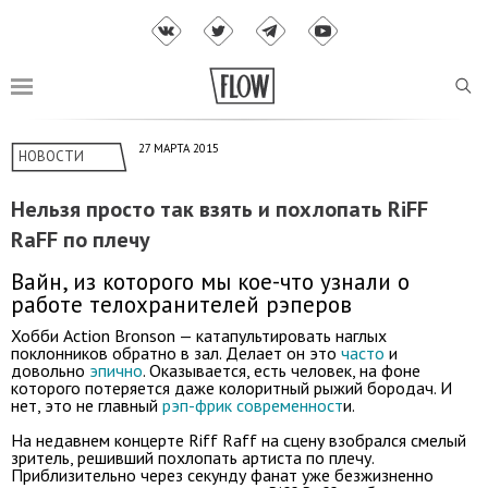
27 МАРТА 2015
НОВОСТИ
Нельзя просто так взять и похлопать RiFF
RaFF по плечу
Вайн, из которого мы кое-что узнали о
работе телохранителей рэперов
Хобби Action Bronson — катапультировать наглых
поклонников обратно в зал. Делает он это
часто
и
довольно
эпично
. Оказывается, есть человек, на фоне
которого потеряется даже колоритный рыжий бородач. И
нет, это не главный
рэп-фрик современност
и.
На недавнем концерте Riff Raff на сцену взобрался смелый
зритель, решивший похлопать артиста по плечу.
Приблизительно через секунду фанат уже безжизненно