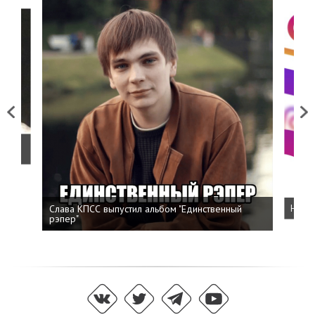
Previous
Next
о
Слава КПСС выпустил альбом "Единственный
Напис
рэпер"