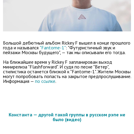
Большой дебютный альбом Rickey F вышел в конце прошлого
года и назывался
"Fantome-1"
: "Футуристичный звук и
пейзажи Москвы будущего", — так мы описывали его тогда.
На ближайшее время у Rickey F запланирован выход
минирелиза "Flashforward". И судя по песне "Ветер",
стилистика останется близкой к "Fantome-1". Жители Москвы
могут попробовать попасть на закрытое предпрослушивание.
Информация —
по ссылке
.
Константа — другой такой группы в русском рэпе не
было (видео)