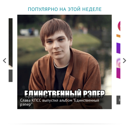
ПОПУЛЯРНО НА ЭТОЙ НЕДЕЛЕ
Previous
Next
о
Слава КПСС выпустил альбом "Единственный
Напис
рэпер"