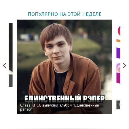
ПОПУЛЯРНО НА ЭТОЙ НЕДЕЛЕ
Previous
Next
о
Слава КПСС выпустил альбом "Единственный
Напис
рэпер"