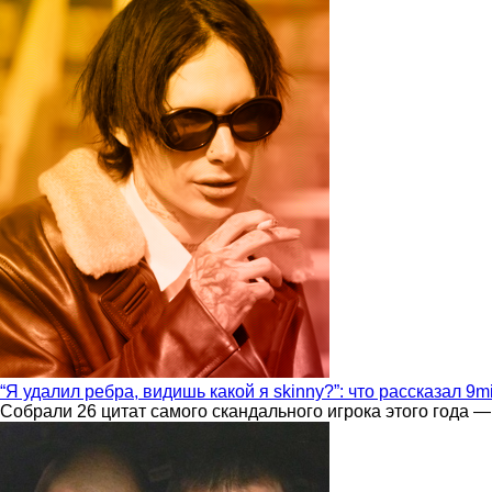
“Я удалил ребра, видишь какой я skinny?”: что рассказал 9m
Собрали 26 цитат самого скандального игрока этого года —