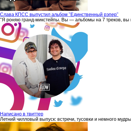
Слава КПСС выпустил альбом "Единственный рэпер"
"Я роняю гранд-микстейпы. Вы — альбомы на 7 треков, вы 
Написано в твиттер
Летний чилловый выпуск: встречи, тусовки и немного мудр