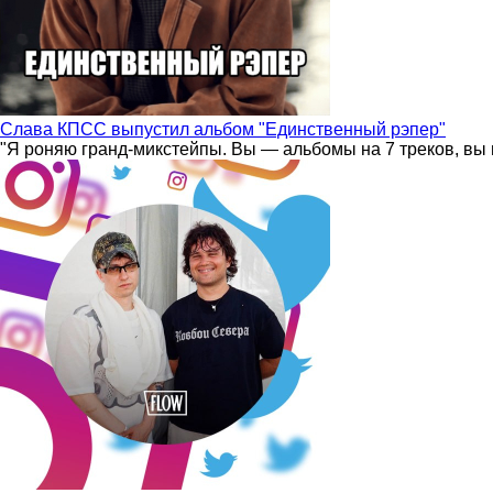
Слава КПСС выпустил альбом "Единственный рэпер"
"Я роняю гранд-микстейпы. Вы — альбомы на 7 треков, вы 