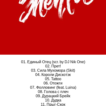
01. Единый Отец (scr. by DJ Nik One)
02. Прет!
03. Сила Мухомора (Skit)
04. Короли Дискотэк
05. Tattoo
06. Отожги
07. Фолловинг (feat. Luina)
08. Голова с плеч
09. Дурацкий Брейк
10. Дудка
11. Прыг-Скок