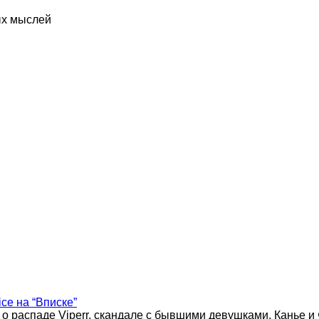
ых мыслей
ice на “Вписке”
 о распаде Viperr, скандале с бывшими девушками, Канье и