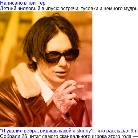
Написано в твиттер
Летний чилловый выпуск: встречи, тусовки и немного мудр
“Я удалил ребра, видишь какой я skinny?”: что рассказал 9m
Собрали 26 цитат самого скандального игрока этого года —