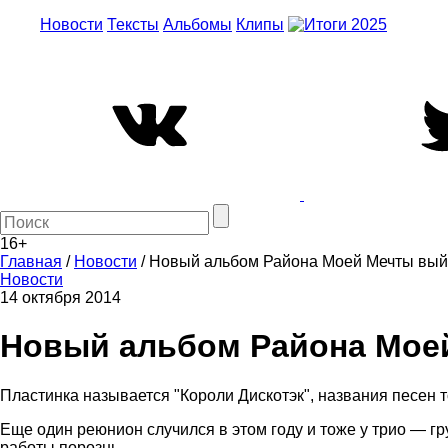
Новости
Тексты
Альбомы
Клипы
16+
Главная
/
Новости
/
Новый альбом Района Моей Мечты выйд
Новости
14 октября 2014
Новый альбом Района Моей
Пластинка называется "Короли Дискотэк", названия песен
Еще один реюнион случился в этом году и тоже у трио — г
работы порознь.