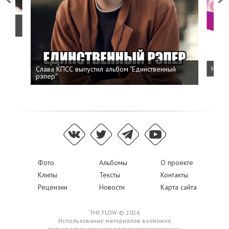
о
Слава КПСС выпустил альбом "Единственный
Напис
рэпер"
Фото
Альбомы
О проекте
Клипы
Тексты
Контакты
Рецензии
Новости
Карта сайта
THE FLOW © 2026
Использование материалов возможно
только с письменного разрешения редакции,