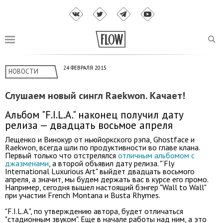
24 ФЕВРАЛЯ 2015
НОВОСТИ
Слушаем новый сингл Raekwon. Качает!
Альбом "F.I.L.A." наконец получил дату
релиза — двадцать восьмое апреля
Лещенко и Винокур от ньюйоркского рэпа, Ghostface и
Raekwon, всегда шли по продуктивности во главе клана.
Первый только что отстрелялся
отличным альбомом с
джазменами
, а второй объявил дату релиза. "‘Fly
International Luxurious Art" выйдет двадцать восьмого
апреля, а значит, мы будем держать вас в курсе его промо.
Например, сегодня вышел настоящий бэнгер "Wall to Wall"
при участии French Montana и Busta Rhymes.
"F.I.L.A.", по утверждению автора, будет отличаться
"стадионным звуком". Еще в начале работы над ним, а это