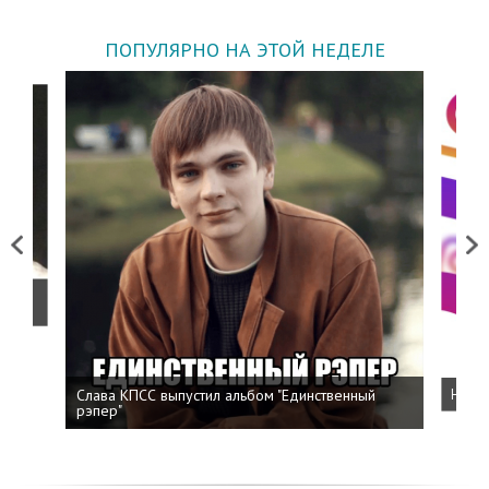
ПОПУЛЯРНО НА ЭТОЙ НЕДЕЛЕ
Previous
Next
о
Слава КПСС выпустил альбом "Единственный
Напис
рэпер"